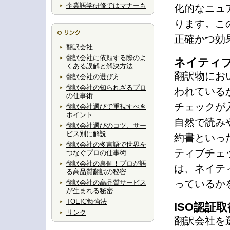
企業語学研修ではマナーも
化的なニュ
ります。こ
正確かつ効
翻訳会社
翻訳会社に依頼する際のよ
ネイティ
くある誤解と解決方法
翻訳物にお
翻訳会社の選び方
翻訳会社の知られざるプロ
われている
の仕事術
チェックが
翻訳会社選びで重視すべき
ポイント
自然で読み
翻訳会社選びのコツ、サー
ビス別に解説
約書といっ
翻訳会社の多言語で世界を
ティブチェ
つなぐプロの仕事術
翻訳会社の裏側！プロが語
は、ネイテ
る高品質翻訳の秘密
っているか
翻訳会社の高品質サービス
が生まれる秘密
TOEIC勉強法
ISO認証
リンク
翻訳会社を