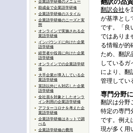
翻訳の品
企業語学研修のメニュー
助成金で企業語学研修
翻訳会社
を
企業語学研修のスタイル
が基準とし
企業語学研修のニーズと実
態
です。「良
オンラインで実施される企
ではありま
業語学研修
インバウンドに向けた企業
る情報が的
語学研修
経営者や役員に向けた企業
ため、翻訳
語学研修
しているガ
オンラインでの企業語学研
修
により、翻
大手企業が導入している企
業語学研修
管理してい
英語以外にも対応した企業
語学研修
専門分野
全社員を対象としたオンラ
翻訳は分野
イン利用の企業語学研修
アフターコロナを考えた企
特定の専門
業語学研修
企業語学研修はネットで調
です。例え
べる
現が多く用
企業語学研修の費用