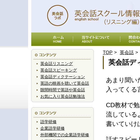
TOP
英会話
英会話デ
英会話リスニング
英会話スピーキング
英会話ディクテーション
あまり聞い
英語の映画を聴いて英会話
入ってくる
隙間時間で英語や英会話
お気に入り英会話勉強法
CD教材で
流している
語学研修
書いていけ
企業語学研修
外部機関での企業語学研修
話すスピー