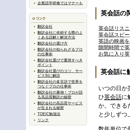
企業語学研修ではマナーも
英会話の
翻訳会社
英会話リスニ
翻訳会社に依頼する際のよ
英会話スピー
くある誤解と解決方法
英語の映画を
翻訳会社の選び方
隙間時間で英
翻訳会社の知られざるプロ
お気に入り英
の仕事術
翻訳会社選びで重視すべき
ポイント
英会話に
翻訳会社選びのコツ、サー
ビス別に解説
翻訳会社の多言語で世界を
つなぐプロの仕事術
いつの日か
翻訳会社の裏側！プロが語
ひ
英会話
に
る高品質翻訳の秘密
翻訳会社の高品質サービス
か。できる
が生まれる秘密
と少しずつ
TOEIC勉強法
リンク
数年単位で