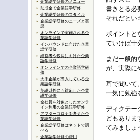
企業語学研修のメニュー
書きとる必
助成金で企業語学研修
企業語学研修のスタイル
それだとい
企業語学研修のニーズと実
態
オンラインで実施される企
ポイントと
業語学研修
ていけば十
インバウンドに向けた企業
語学研修
経営者や役員に向けた企業
まだ一般的
語学研修
が、実際に
オンラインでの企業語学研
修
大手企業が導入している企
耳で聞いて
業語学研修
英語以外にも対応した企業
一気に勉強
語学研修
全社員を対象としたオンラ
イン利用の企業語学研修
ディクテー
アフターコロナを考えた企
どもありま
業語学研修
企業語学研修はネットで調
てみましょ
べる
企業語学研修の費用